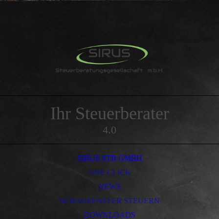
Ihr Steuerberater
4.0
SIRUS STB GMBH
ONE CLICK
NEWS
SCHAUFENSTER STEUERN
DOWNLOADS