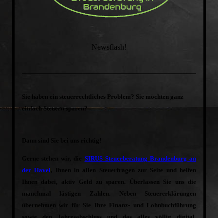
Newsflash!
Sie haben ein steuerrechtliches Problem? Sie möchten ganz
einfach Steuern sparen?
Dann sind Sie bei uns richtig!
Gerne stehen wir, die
SIRUS Steuerberatung Brandenburg an
der Havel
, Ihnen in allen Steuerfragen zur Seite und helfen
Ihnen dabei, aktiv Geld zu sparen. Überlassen Sie uns die
manchmal lästigen Zahlen. Neben Steuererklärungen
übernehmen wir für Sie Ihre Finanz- und Lohnbuchführung
sowie den Jahresabschluss und das alles völlig digital.