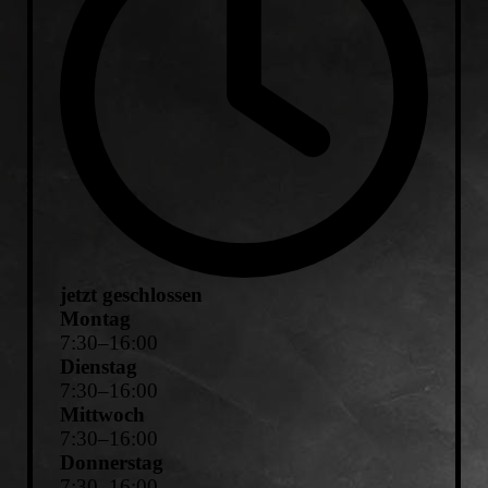
jetzt geschlossen
Montag
7
:
30
–
16
:
00
Dienstag
7
:
30
–
16
:
00
Mittwoch
7
:
30
–
16
:
00
Donnerstag
7
:
30
–
16
:
00