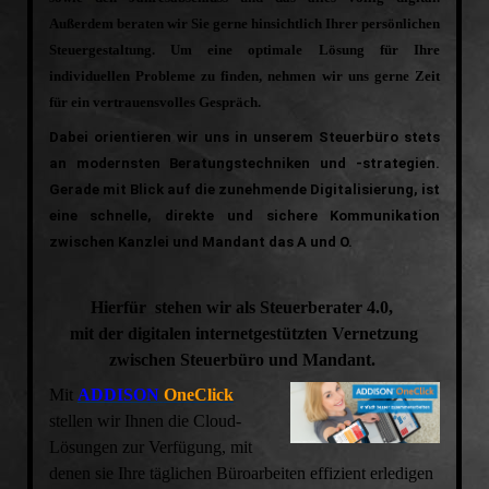
Außerdem beraten wir Sie gerne hinsichtlich Ihrer persönlichen
Steuergestaltung. Um eine optimale Lösung für Ihre
individuellen Probleme zu finden, nehmen wir uns gerne Zeit
für ein vertrauensvolles Gespräch.
Dabei orientieren wir uns in unserem Steuerbüro stets
an modernsten Beratungstechniken und -strategien.
Gerade mit Blick auf die zunehmende Digitalisierung, ist
eine schnelle, direkte und sichere Kommunikation
zwischen Kanzlei und Mandant das A und O.
Hierfür stehen wir als
Steuerberater 4.0
,
mit der digitalen internetgestützten Vernetzung
zwischen Steuerbüro und Mandant.
Mit
ADDISON
OneClick
stellen wir Ihnen die Cloud-
Lösungen zur Verfügung, mit
denen sie Ihre täglichen Büroarbeiten effizient erledigen