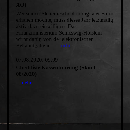
AO)
Wer seinen Steuerbescheid in digitaler Form
erhalten möchte, muss dieses Jahr letztmalig
aktiv dazu einwilligen. Das
Finanzministerium Schleswig-Holstein
wirbt dafür, von der elektronischen
Bekanntgabe in...
mehr
07.08.2020, 09:09
Checkliste Kassenführung (Stand
08/2020)
mehr