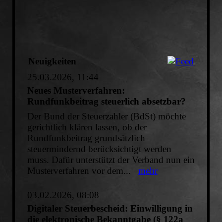
Neuigkeiten
25.03.2026, 11:44
Neues Musterverfahren:
Rundfunkbeitrag steuerlich absetzbar?
Der Bund der Steuerzahler (BdSt) möchte
gerichtlich klären lassen, ob der
Rundfunkbeitrag grundsätzlich
steuermindernd berücksichtigt werden
muss. Dafür unterstützt der Verband nun ein
Musterverfahren vor dem...
mehr
03.02.2026, 08:08
Digitaler Steuerbescheid: Einwilligung in
die elektronische Bekanntgabe (§ 122a