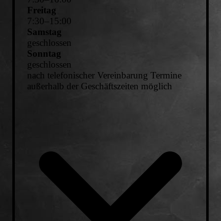
Freitag
7
:
30
–
15
:
00
Samstag
geschlossen
Sonntag
geschlossen
nach telefonischer Vereinbarung Termine
außerhalb der Geschäftszeiten möglich