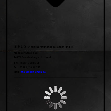
SIRUS
Steuerberatungsgesellschaft m.b.H
.
Krakauer Straße 9a
14776 Brandenburg a. d. Havel
Tel. 03381 / 20 86 20
Fax 03381 / 20 86 225
Mail
info @sirus-gmbh.de